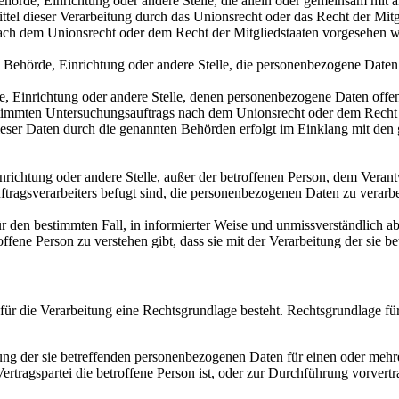
 Behörde, Einrichtung oder andere Stelle, die allein oder gemeinsam mi
tel dieser Verarbeitung durch das Unionsrecht oder das Recht der Mitg
ach dem Unionsrecht oder dem Recht der Mitgliedstaaten vorgesehen 
on, Behörde, Einrichtung oder andere Stelle, die personenbezogene Daten
rde, Einrichtung oder andere Stelle, denen personenbezogene Daten offe
estimmten Untersuchungsauftrags nach dem Unionsrecht oder dem Recht
 dieser Daten durch die genannten Behörden erfolgt im Einklang mit d
 Einrichtung oder andere Stelle, außer der betroffenen Person, dem Vera
tragsverarbeiters befugt sind, die personenbezogenen Daten zu verarbe
 für den bestimmten Fall, in informierter Weise und unmissverständlic
offene Person zu verstehen gibt, dass sie mit der Verarbeitung der sie 
ür die Verarbeitung eine Rechtsgrundlage besteht. Rechtsgrundlage fü
itung der sie betreffenden personenbezogenen Daten für einen oder me
n Vertragspartei die betroffene Person ist, oder zur Durchführung vorver