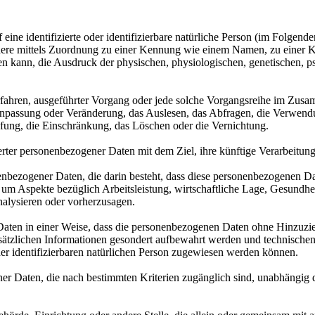
ine identifizierte oder identifizierbare natürliche Person (im Folgenden
sondere mittels Zuordnung zu einer Kennung wie einem Namen, zu einer
kann, die Ausdruck der physischen, physiologischen, genetischen, psych
r Verfahren, ausgeführter Vorgang oder jede solche Vorgangsreihe im 
 Anpassung oder Veränderung, das Auslesen, das Abfragen, die Verwend
pfung, die Einschränkung, das Löschen oder die Vernichtung.
rter personenbezogener Daten mit dem Ziel, ihre künftige Verarbeitun
sonenbezogener Daten, die darin besteht, dass diese personenbezogenen 
um Aspekte bezüglich Arbeitsleistung, wirtschaftliche Lage, Gesundheit
nalysieren oder vorherzusagen.
aten in einer Weise, dass die personenbezogenen Daten ohne Hinzuzieh
sätzlichen Informationen gesondert aufbewahrt werden und technischen
der identifizierbaren natürlichen Person zugewiesen werden können.
er Daten, die nach bestimmten Kriterien zugänglich sind, unabhängig 