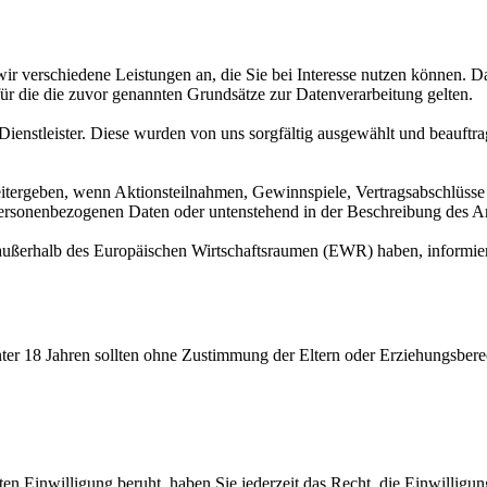
wir verschiedene Leistungen an, die Sie bei Interesse nutzen können.
für die die zuvor genannten Grundsätze zur Datenverarbeitung gelten.
r Dienstleister. Diese wurden von uns sorgfältig ausgewählt und beauf
eitergeben, wenn Aktionsteilnahmen, Gewinnspiele, Vertragsabschlüsse
personenbezogenen Daten oder untenstehend in der Beschreibung des A
aat außerhalb des Europäischen Wirtschaftsraumen (EWR) haben, informi
nter 18 Jahren sollten ohne Zustimmung der Eltern oder Erziehungsber
ten Einwilligung beruht, haben Sie jederzeit das Recht, die Einwillig