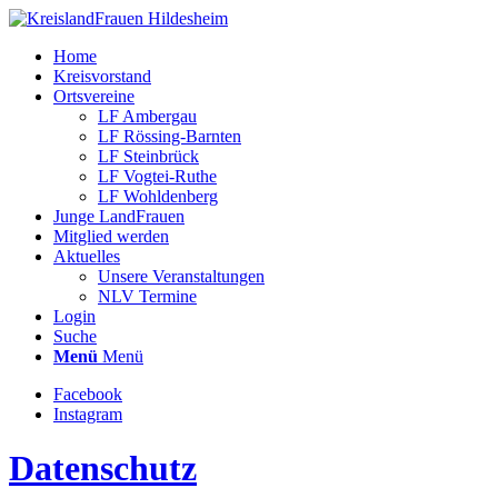
Home
Kreisvorstand
Ortsvereine
LF Ambergau
LF Rössing-Barnten
LF Steinbrück
LF Vogtei-Ruthe
LF Wohldenberg
Junge LandFrauen
Mitglied werden
Aktuelles
Unsere Veranstaltungen
NLV Termine
Login
Suche
Menü
Menü
Facebook
Instagram
Datenschutz