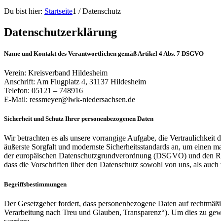
Du bist hier:
Startseite
1
/
Datenschutz
Datenschutzerklärung
Name und Kontakt des Verantwortlichen gemäß Artikel 4 Abs. 7 DSGVO
Verein: Kreisverband Hildesheim
Anschrift: Am Flugplatz 4, 31137 Hildesheim
Telefon: 05121 – 748916
E-Mail: ressmeyer@lwk-niedersachsen.de
Sicherheit und Schutz Ihrer personenbezogenen Daten
Wir betrachten es als unsere vorrangige Aufgabe, die Vertraulichkei
äußerste Sorgfalt und modernste Sicherheitsstandards an, um einen 
der europäischen Datenschutzgrundverordnung (DSGVO) und den Rege
dass die Vorschriften über den Datenschutz sowohl von uns, als auch 
Begriffsbestimmungen
Der Gesetzgeber fordert, dass personenbezogene Daten auf rechtmäßi
Verarbeitung nach Treu und Glauben, Transparenz“). Um dies zu gewäh