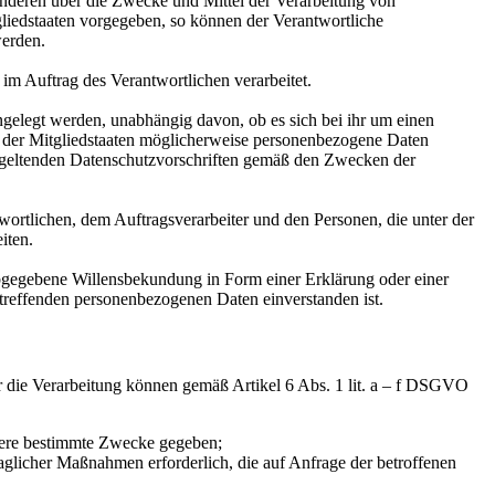
t anderen über die Zwecke und Mittel der Verarbeitung von
liedstaaten vorgegeben, so können der Verantwortliche
werden.
 im Auftrag des Verantwortlichen verarbeitet.
ngelegt werden, unabhängig davon, ob es sich bei ihr um einen
 der Mitgliedstaaten möglicherweise personenbezogene Daten
en geltenden Datenschutzvorschriften gemäß den Zwecken der
ntwortlichen, dem Auftragsverarbeiter und den Personen, die unter der
iten.
h abgegebene Willensbekundung in Form einer Erklärung oder einer
betreffenden personenbezogenen Daten einverstanden ist.
r die Verarbeitung können gemäß Artikel 6 Abs. 1 lit. a – f DSGVO
hrere bestimmte Zwecke gegeben;
traglicher Maßnahmen erforderlich, die auf Anfrage der betroffenen