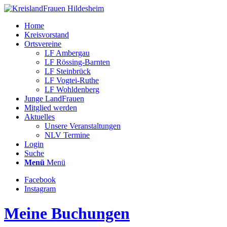
Home
Kreisvorstand
Ortsvereine
LF Ambergau
LF Rössing-Barnten
LF Steinbrück
LF Vogtei-Ruthe
LF Wohldenberg
Junge LandFrauen
Mitglied werden
Aktuelles
Unsere Veranstaltungen
NLV Termine
Login
Suche
Menü
Menü
Facebook
Instagram
Meine Buchungen