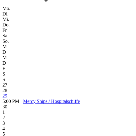
Mo.
Di.
Mi.
Do.
Fr.
Sa.
So.
M
D
M
D
F
S
S
27
28
29
5:00 PM -
Mercy Ships / Hospitalschiffe
30
1
2
3
4
5