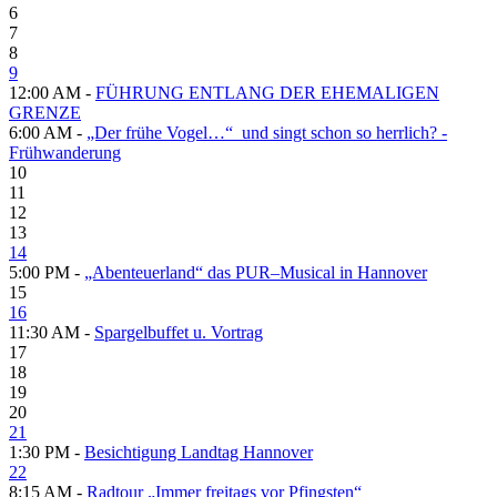
6
7
8
9
12:00 AM -
FÜHRUNG ENTLANG DER EHEMALIGEN
GRENZE
6:00 AM -
„Der frühe Vogel…“ und singt schon so herrlich? -
Frühwanderung
10
11
12
13
14
5:00 PM -
„Abenteuerland“ das PUR–Musical in Hannover
15
16
11:30 AM -
Spargelbuffet u. Vortrag
17
18
19
20
21
1:30 PM -
Besichtigung Landtag Hannover
22
8:15 AM -
Radtour „Immer freitags vor Pfingsten“