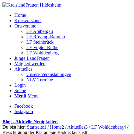
Home
Kreisvorstand
Ortsvereine
LF Ambergau
LF Rössing-Barnten
LF Steinbrück
LF Vogtei-Ruthe
LF Wohldenberg
Junge LandFrauen
Mitglied werden
Aktuelles
Unsere Veranstaltungen
NLV Termine
Login
Suche
Menü
Menü
Facebook
Instagram
Blog - Aktuelle Neuigkeiten
Du bist hier:
Startseite
1
/
Home
2
/
Aktuelles
3
/
LF Wohldenberg
4
/
Besichtigung der Kläranlage Baddeckenstedt