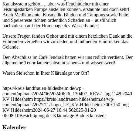
Kanalsystem gehört…, aber was Feuchttücher mit einer
leistungsstarken Pumpe anstellen können, erstaunte uns doch sehr!
Auch Medikamente, Kosmetik, Binden und Tampons sowie Fette
und Speisereste richten ordentlich Schaden an – ausführlich
nachzulesen auf der Homepage des Wasserbandes.
Unsere Fragen fanden Gehör und mit einem herzlichen Dank an die
Führenden verließen wir zufrieden und mit neuen Eindrücken das
Gelände.
Den Abschluss im Café Jendraß hatten wir uns redlich verdient. Der
allgemeine Tenor lautete: absolut sehens- und wissenswert!
Waren Sie schon in Ihrer Kläranlage vor Ort?
https://kreis-landfrauen-hildesheim.de/wp-
content/uploads/2024/06/20240626_130407_REV-1.jpg
1148
2040
KV Hildesheim
https://kreis-landfrauen-hildesheim.de/wp-
content/uploads/2025/11/Logo_LF_KV-Hildesheim-300x150.png
KV Hildesheim
2024-06-27 16:44:56
2025-01-20
06:08:10
Besichtigung der Kläranlage Baddeckenstedt
Kalender