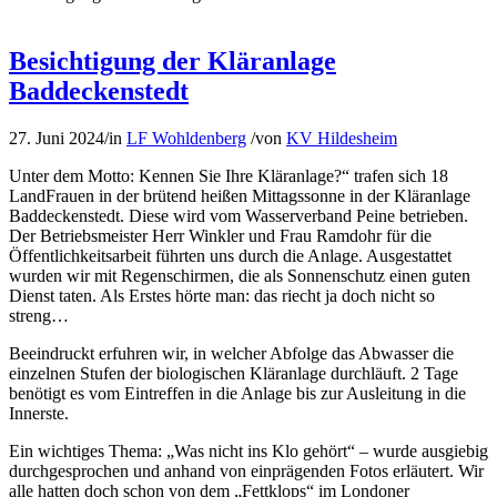
Besichtigung der Kläranlage
Baddeckenstedt
27. Juni 2024
/
in
LF Wohldenberg
/
von
KV Hildesheim
Unter dem Motto: Kennen Sie Ihre Kläranlage?“ trafen sich 18
LandFrauen in der brütend heißen Mittagssonne in der Kläranlage
Baddeckenstedt. Diese wird vom Wasserverband Peine betrieben.
Der Betriebsmeister Herr Winkler und Frau Ramdohr für die
Öffentlichkeitsarbeit führten uns durch die Anlage. Ausgestattet
wurden wir mit Regenschirmen, die als Sonnenschutz einen guten
Dienst taten. Als Erstes hörte man: das riecht ja doch nicht so
streng…
Beeindruckt erfuhren wir, in welcher Abfolge das Abwasser die
einzelnen Stufen der biologischen Kläranlage durchläuft. 2 Tage
benötigt es vom Eintreffen in die Anlage bis zur Ausleitung in die
Innerste.
Ein wichtiges Thema: „Was nicht ins Klo gehört“ – wurde ausgiebig
durchgesprochen und anhand von einprägenden Fotos erläutert. Wir
alle hatten doch schon von dem „Fettklops“ im Londoner