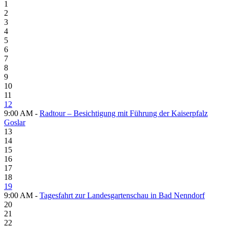
1
2
3
4
5
6
7
8
9
10
11
12
9:00 AM -
Radtour – Besichtigung mit Führung der Kaiserpfalz
Goslar
13
14
15
16
17
18
19
9:00 AM -
Tagesfahrt zur Landesgartenschau in Bad Nenndorf
20
21
22