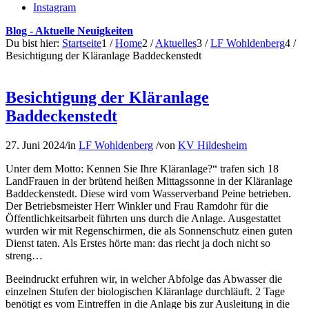
Instagram
Blog - Aktuelle Neuigkeiten
Du bist hier:
Startseite
1
/
Home
2
/
Aktuelles
3
/
LF Wohldenberg
4
/
Besichtigung der Kläranlage Baddeckenstedt
Besichtigung der Kläranlage
Baddeckenstedt
27. Juni 2024
/
in
LF Wohldenberg
/
von
KV Hildesheim
Unter dem Motto: Kennen Sie Ihre Kläranlage?“ trafen sich 18
LandFrauen in der brütend heißen Mittagssonne in der Kläranlage
Baddeckenstedt. Diese wird vom Wasserverband Peine betrieben.
Der Betriebsmeister Herr Winkler und Frau Ramdohr für die
Öffentlichkeitsarbeit führten uns durch die Anlage. Ausgestattet
wurden wir mit Regenschirmen, die als Sonnenschutz einen guten
Dienst taten. Als Erstes hörte man: das riecht ja doch nicht so
streng…
Beeindruckt erfuhren wir, in welcher Abfolge das Abwasser die
einzelnen Stufen der biologischen Kläranlage durchläuft. 2 Tage
benötigt es vom Eintreffen in die Anlage bis zur Ausleitung in die