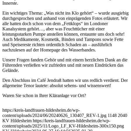
Innerste.
Ein wichtiges Thema: „Was nicht ins Klo gehört“ – wurde ausgiebig
durchgesprochen und anhand von einprägenden Fotos erläutert. Wir
alle hatten doch schon von dem „Fettklops“ im Londoner
Kanalsystem gehört…, aber was Feuchttücher mit einer
leistungsstarken Pumpe anstellen können, erstaunte uns doch sehr!
Auch Medikamente, Kosmetik, Binden und Tampons sowie Fette
und Speisereste richten ordentlich Schaden an – ausführlich
nachzulesen auf der Homepage des Wasserbandes.
Unsere Fragen fanden Gehör und mit einem herzlichen Dank an die
Führenden verließen wir zufrieden und mit neuen Eindrücken das
Gelände.
Den Abschluss im Café Jendraß hatten wir uns redlich verdient. Der
allgemeine Tenor lautete: absolut sehens- und wissenswert!
Waren Sie schon in Ihrer Kläranlage vor Ort?
https://kreis-landfrauen-hildesheim.de/wp-
content/uploads/2024/06/20240626_130407_REV-1.jpg
1148
2040
KV Hildesheim
https://kreis-landfrauen-hildesheim.de/wp-
content/uploads/2025/11/Logo_LF_KV-Hildesheim-300x150.png