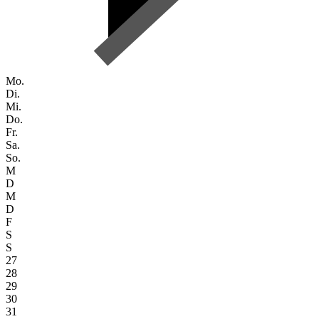
Mo.
Di.
Mi.
Do.
Fr.
Sa.
So.
M
D
M
D
F
S
S
27
28
29
30
31