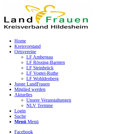
Home
Kreisvorstand
Ortsvereine
LF Ambergau
LF Rössing-Barnten
LF Steinbrück
LF Vogtei-Ruthe
LF Wohldenberg
Junge LandFrauen
Mitglied werden
Aktuelles
Unsere Veranstaltungen
NLV Termine
Login
Suche
Menü
Menü
Facebook