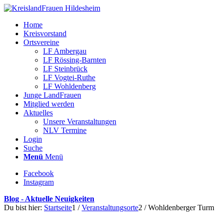
Home
Kreisvorstand
Ortsvereine
LF Ambergau
LF Rössing-Barnten
LF Steinbrück
LF Vogtei-Ruthe
LF Wohldenberg
Junge LandFrauen
Mitglied werden
Aktuelles
Unsere Veranstaltungen
NLV Termine
Login
Suche
Menü
Menü
Facebook
Instagram
Blog - Aktuelle Neuigkeiten
Du bist hier:
Startseite
1
/
Veranstaltungsorte
2
/
Wohldenberger Turm