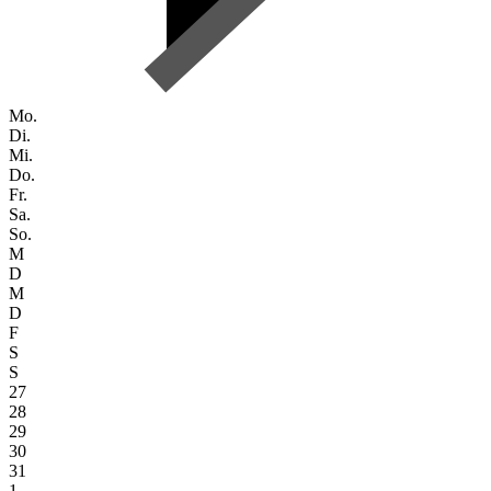
Mo.
Di.
Mi.
Do.
Fr.
Sa.
So.
M
D
M
D
F
S
S
27
28
29
30
31
1