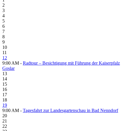
2
3
4
5
6
7
8
9
10
11
12
9:00 AM -
Radtour – Besichtigung mit Führung der Kaiserpfalz
Goslar
13
14
15
16
17
18
19
9:00 AM -
Tagesfahrt zur Landesgartenschau in Bad Nenndorf
20
21
22