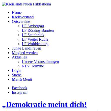
Home
Kreisvorstand
Ortsvereine
LF Ambergau
LF Rössing-Barnten
LF Steinbrück
LF Vogtei-Ruthe
LF Wohldenberg
Junge LandFrauen
Mitglied werden
Aktuelles
Unsere Veranstaltungen
NLV Termine
Login
Suche
Menü
Menü
Facebook
Instagram
„Demokratie meint dich!