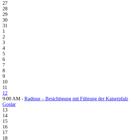
27
28
29
30
31
1
2
3
4
5
6
7
8
9
10
11
12
9:00 AM -
Radtour – Besichtigung mit Führung der Kaiserpfalz
Goslar
13
14
15
16
17
18