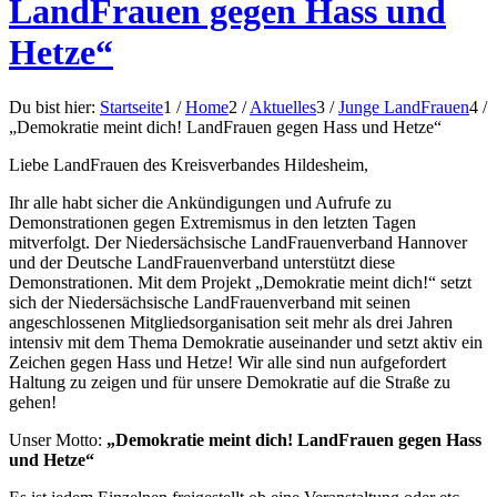
LandFrauen gegen Hass und
Hetze“
Du bist hier:
Startseite
1
/
Home
2
/
Aktuelles
3
/
Junge LandFrauen
4
/
„Demokratie meint dich! LandFrauen gegen Hass und Hetze“
Liebe LandFrauen des Kreisverbandes Hildesheim,
Ihr alle habt sicher die Ankündigungen und Aufrufe zu
Demonstrationen gegen Extremismus in den letzten Tagen
mitverfolgt. Der Niedersächsische LandFrauenverband Hannover
und der Deutsche LandFrauenverband unterstützt diese
Demonstrationen. Mit dem Projekt „Demokratie meint dich!“ setzt
sich der Niedersächsische LandFrauenverband mit seinen
angeschlossenen Mitgliedsorganisation seit mehr als drei Jahren
intensiv mit dem Thema Demokratie auseinander und setzt aktiv ein
Zeichen gegen Hass und Hetze! Wir alle sind nun aufgefordert
Haltung zu zeigen und für unsere Demokratie auf die Straße zu
gehen!
Unser Motto:
„Demokratie meint dich! LandFrauen gegen Hass
und Hetze“