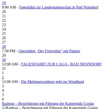
19
9:00 AM -
Tagesfahrt zur Landesgartenschau in Bad Nenndorf
20
21
22
23
24
25
26
27
28
7:30 PM -
Opernfahrt „Der Freischütz“ mit Partner
29
30
12:00 AM -
TAGESFAHRT ZUR LAGA - BAD NENNDORF
31
1
2
12:00 AM -
Die Mehrtagesradtour geht ins Wendland
3
4
5
6
Radtour – Besichtigung mit Führung der Kaiserpfalz Goslar