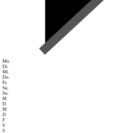
Mo.
Di.
Mi.
Do.
Fr.
Sa.
So.
M
D
M
D
F
S
S