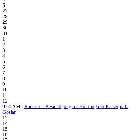
S
27
28
29
30
31
1
2
3
4
5
6
7
8
9
10
11
12
9:00 AM -
Radtour – Besichtigung mit Führung der Kaiserpfalz
Goslar
13
14
15
16