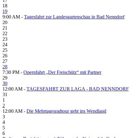
17
18
19
9:00 AM -
Tagesfahrt zur Landesgartenschau in Bad Nenndorf
20
21
22
23
24
25
26
27
28
7:30 PM -
Opernfahrt „Der Freischütz“ mit Partner
29
30
12:00 AM -
TAGESFAHRT ZUR LAGA - BAD NENNDORF
31
1
2
12:00 AM -
Die Mehrtagesradtour geht ins Wendland
3
4
5
6