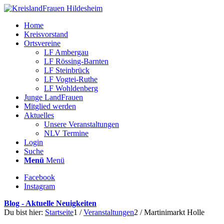
Home
Kreisvorstand
Ortsvereine
LF Ambergau
LF Rössing-Barnten
LF Steinbrück
LF Vogtei-Ruthe
LF Wohldenberg
Junge LandFrauen
Mitglied werden
Aktuelles
Unsere Veranstaltungen
NLV Termine
Login
Suche
Menü
Menü
Facebook
Instagram
Blog - Aktuelle Neuigkeiten
Du bist hier:
Startseite
1
/
Veranstaltungen
2
/
Martinimarkt Holle