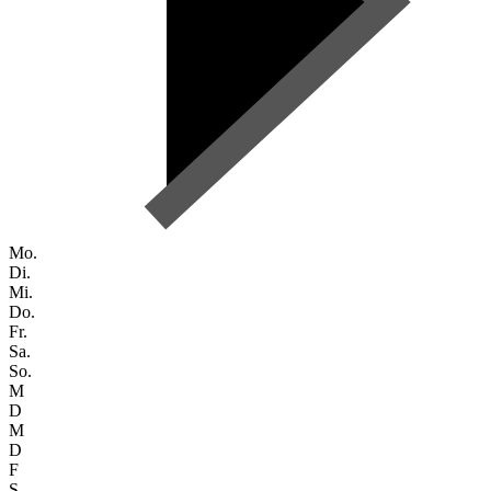
Mo.
Di.
Mi.
Do.
Fr.
Sa.
So.
M
D
M
D
F
S