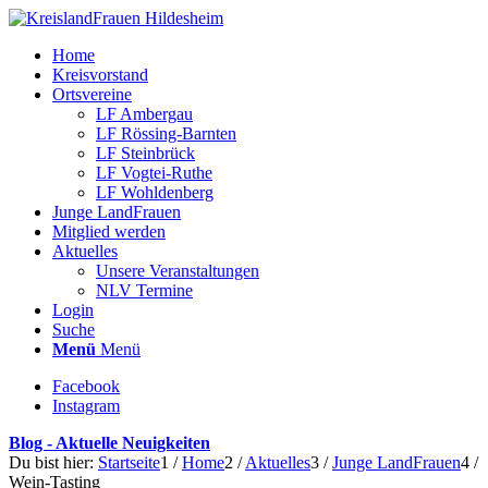
Home
Kreisvorstand
Ortsvereine
LF Ambergau
LF Rössing-Barnten
LF Steinbrück
LF Vogtei-Ruthe
LF Wohldenberg
Junge LandFrauen
Mitglied werden
Aktuelles
Unsere Veranstaltungen
NLV Termine
Login
Suche
Menü
Menü
Facebook
Instagram
Blog - Aktuelle Neuigkeiten
Du bist hier:
Startseite
1
/
Home
2
/
Aktuelles
3
/
Junge LandFrauen
4
/
Wein-Tasting