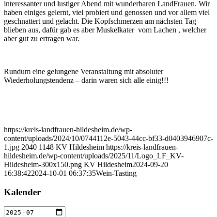
interessanter und lustiger Abend mit wunderbaren LandFrauen. Wir
haben einiges gelernt, viel probiert und genossen und vor allem viel
geschnattert und gelacht. Die Kopfschmerzen am nächsten Tag
blieben aus, dafür gab es aber Muskelkater vom Lachen , welcher
aber gut zu ertragen war.
Rundum eine gelungene Veranstaltung mit absoluter
Wiederholungstendenz – darin waren sich alle einig!!!
https://kreis-landfrauen-hildesheim.de/wp-
content/uploads/2024/10/0744112e-5043-44cc-bf33-d0403946907c-
1.jpg
2040
1148
KV Hildesheim
https://kreis-landfrauen-
hildesheim.de/wp-content/uploads/2025/11/Logo_LF_KV-
Hildesheim-300x150.png
KV Hildesheim
2024-09-20
16:38:42
2024-10-01 06:37:35
Wein-Tasting
Kalender