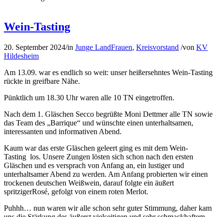
Wein-Tasting
20. September 2024
/
in
Junge LandFrauen
,
Kreisvorstand
/
von
KV
Hildesheim
Am 13.09. war es endlich so weit: unser heißersehntes Wein-Tasting
rückte in greifbare Nähe.
Pünktlich um 18.30 Uhr waren alle 10 TN eingetroffen.
Nach dem 1. Gläschen Secco begrüßte Moni Dettmer alle TN sowie
das Team des „Barrique“ und wünschte einen unterhaltsamen,
interessanten und informativen Abend.
Kaum war das erste Gläschen geleert ging es mit dem Wein-
Tasting los. Unsere Zungen lösten sich schon nach den ersten
Gläschen und es versprach von Anfang an, ein lustiger und
unterhaltsamer Abend zu werden. Am Anfang probierten wir einen
trockenen deutschen Weißwein, darauf folgte ein äußert
spritzigerRosé, gefolgt von einem roten Merlot.
Puhhh… nun waren wir alle schon sehr guter Stimmung, daher kam
uns die Stärkung des äußerst vielseitigen und sehr schmackhaftem