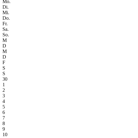
Mo.
Di.
Mi.
Do.
Fr.
Sa.
So.
M
D
M
D
F
S
S
30
1
2
3
4
5
6
7
8
9
10