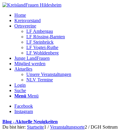
Home
Kreisvorstand
Ortsvereine
LF Ambergau
LF Rössing-Barnten
LF Steinbrück
LF Vogtei-Ruthe
LF Wohldenberg
Junge LandFrauen
Mitglied werden
Aktuelles
Unsere Veranstaltungen
NLV Termine
Login
Suche
Menü
Menü
Facebook
Instagram
Blog - Aktuelle Neuigkeiten
Du bist hier:
Startseite
1
/
Veranstaltungsorte
2
/
DGH Sottrum