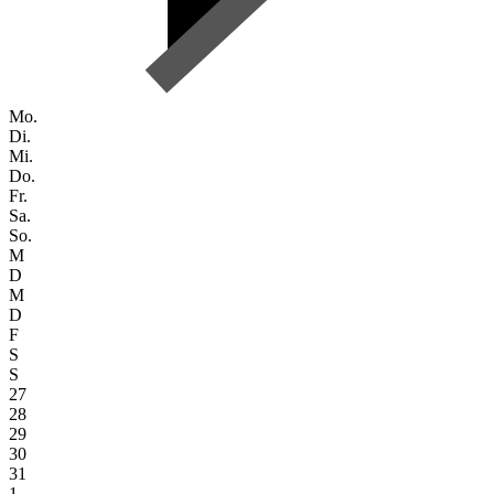
Mo.
Di.
Mi.
Do.
Fr.
Sa.
So.
M
D
M
D
F
S
S
27
28
29
30
31
1