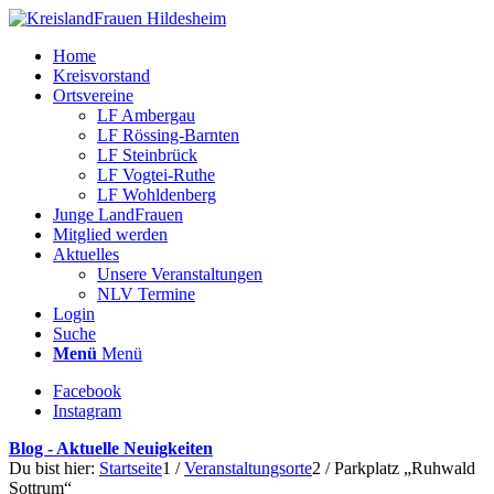
Home
Kreisvorstand
Ortsvereine
LF Ambergau
LF Rössing-Barnten
LF Steinbrück
LF Vogtei-Ruthe
LF Wohldenberg
Junge LandFrauen
Mitglied werden
Aktuelles
Unsere Veranstaltungen
NLV Termine
Login
Suche
Menü
Menü
Facebook
Instagram
Blog - Aktuelle Neuigkeiten
Du bist hier:
Startseite
1
/
Veranstaltungsorte
2
/
Parkplatz „Ruhwald
Sottrum“