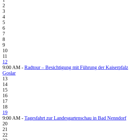
2
3
4
5
6
7
8
9
10
11
12
9:00 AM -
Radtour – Besichtigung mit Führung der Kaiserpfalz
Goslar
13
14
15
16
17
18
19
9:00 AM -
Tagesfahrt zur Landesgartenschau in Bad Nenndorf
20
21
22