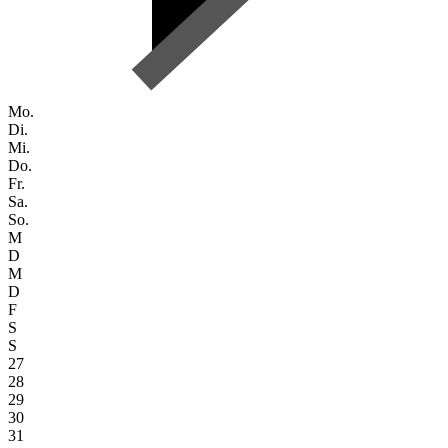
Mo.
Di.
Mi.
Do.
Fr.
Sa.
So.
M
D
M
D
F
S
S
27
28
29
30
31