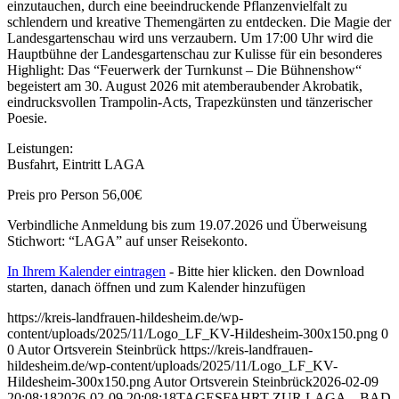
einzutauchen, durch eine beeindruckende Pflanzenvielfalt zu
schlendern und kreative Themengärten zu entdecken. Die Magie der
Landesgartenschau wird uns verzaubern. Um 17:00 Uhr wird die
Hauptbühne der Landesgartenschau zur Kulisse für ein besonderes
Highlight: Das “Feuerwerk der Turnkunst – Die Bühnenshow“
begeistert am 30. August 2026 mit atemberaubender Akrobatik,
eindrucksvollen Trampolin-Acts, Trapezkünsten und tänzerischer
Poesie.
Leistungen:
Busfahrt, Eintritt LAGA
Preis pro Person 56,00€
Verbindliche Anmeldung bis zum 19.07.2026 und Überweisung
Stichwort: “LAGA” auf unser Reisekonto.
In Ihrem Kalender eintragen
- Bitte hier klicken. den Download
starten, danach öffnen und zum Kalender hinzufügen
https://kreis-landfrauen-hildesheim.de/wp-
content/uploads/2025/11/Logo_LF_KV-Hildesheim-300x150.png
0
0
Autor Ortsverein Steinbrück
https://kreis-landfrauen-
hildesheim.de/wp-content/uploads/2025/11/Logo_LF_KV-
Hildesheim-300x150.png
Autor Ortsverein Steinbrück
2026-02-09
20:08:18
2026-02-09 20:08:18
TAGESFAHRT ZUR LAGA – BAD