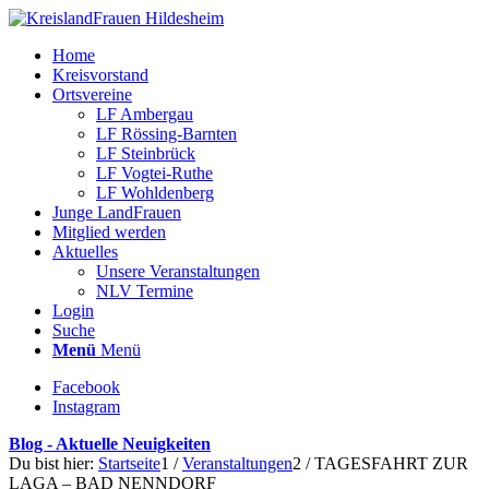
Home
Kreisvorstand
Ortsvereine
LF Ambergau
LF Rössing-Barnten
LF Steinbrück
LF Vogtei-Ruthe
LF Wohldenberg
Junge LandFrauen
Mitglied werden
Aktuelles
Unsere Veranstaltungen
NLV Termine
Login
Suche
Menü
Menü
Facebook
Instagram
Blog - Aktuelle Neuigkeiten
Du bist hier:
Startseite
1
/
Veranstaltungen
2
/
TAGESFAHRT ZUR
LAGA – BAD NENNDORF