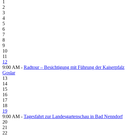
1
2
3
4
5
6
7
8
9
10
11
12
9:00 AM -
Radtour – Besichtigung mit Führung der Kaiserpfalz
Goslar
13
14
15
16
17
18
19
9:00 AM -
Tagesfahrt zur Landesgartenschau in Bad Nenndorf
20
21
22