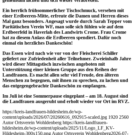
gemeinsam lachen und sich wieder verabreden.
Ein herrlich frühsommerlicher Tischschmuck, versehen mit
einer Erdbeeren-Mitte, erfreute die Damen und Herren dieses
Mal ganz besonders. Angesagt wurde durch Sarah Tepper vom
Paritätischen Verein WF, man solle sich fühlen wie auf dem
Erdbeerfeld in Haverlah des Landwirts Crome. Frau Crome
hat zu diesem Anlass die Erdbeeren spendiert. Dafür noch
einmal ein herzliches Dankeschön!
Das Essen wird nach wie vor von der Fleischerei Schiller
geliefert zur Zufriedenheit aller Teilnehmer. Zweieinhalb Jahre
wird dieser Mittagstisch inzwischen angeboten mit
Unterstützung einer kleinen Gruppe aus den Reihen der
Landfrauen. Es macht allen sehr viel Freude, den älteren
Menschen zu begegnen, mit ihnen zu sprechen, zu lachen und
das entgegengebrachte Dankeschön zu empfangen.
Im Juli ist eine Sommerpause eingeplant – am 18. August sind
die Landfrauen ausgeruht und erholt wieder vor Ort im RVZ.
https://kreis-landfrauen-hildesheim.de/wp-
content/uploads/2026/07/20260616_092915-scaled.jpg
1920
2560
Autor Ortsverein Wohldenberg
https://kreis-landfrauen-
hildesheim.de/wp-content/uploads/2025/11/Logo_LF_KV-
Hildesheim-300x150.png
Autor Ortsverein Wohldenberg
2026-07-