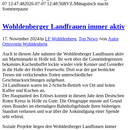
07 12:47:48
2026-07-07 12:48:56
RVZ-Mittagstisch macht
Sommerpause
Wohldenberger Landfrauen immer aktiv
17. November 2024
/
in
LF Wohldenberg
,
Top News
/
von
Autor
Ortsverein Wohldenberg
Auch in diesem Jahr nahmen die Wohldenberger Landfrauen aktiv
am Martinimarkt in Holle teil. Ihr weit über die Gemeindegrenzen
bekanntes Kuchenbuffet lockte wieder viele Kenner und Genießer
in die Halle der Holler Feuerwehr. Dort war der gut bestückte
Tresen mit verlockenden Torten unterschiedlicher
Geschmacksrichtungen aufgebaut.
24 Landfrauen waren im 2-Schicht-Betrieb vor Ort und boten
Kaffee und Kuchen an.
Der Hauptanteil des Erlöses kommt in diesem Jahr dem Deutschen
Roten Kreuz in Holle zu Gute. Die Ortsgruppe musste auf Grund
eines Brandes im ehemaligen Bahnhofsgebäude ihren bisherigen
Standort verlassen und war über die Ankündigung einer Spende
sehr erfreut.
Soziale Projekte liegen den Wohldenberger Landfrauen immer