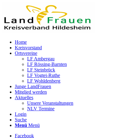
Home
Kreisvorstand
Ortsvereine
LF Ambergau
LF Rössing-Barnten
LF Steinbrück
LF Vogtei-Ruthe
LF Wohldenberg
Junge LandFrauen
Mitglied werden
Aktuelles
Unsere Veranstaltungen
NLV Termine
Login
Suche
Menü
Menü
Facebook