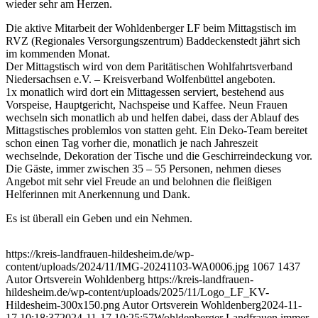
wieder sehr am Herzen.
Die aktive Mitarbeit der Wohldenberger LF beim Mittagstisch im
RVZ (Regionales Versorgungszentrum) Baddeckenstedt jährt sich
im kommenden Monat.
Der Mittagstisch wird von dem Paritätischen Wohlfahrtsverband
Niedersachsen e.V. – Kreisverband Wolfenbüttel angeboten.
1x monatlich wird dort ein Mittagessen serviert, bestehend aus
Vorspeise, Hauptgericht, Nachspeise und Kaffee. Neun Frauen
wechseln sich monatlich ab und helfen dabei, dass der Ablauf des
Mittagstisches problemlos von statten geht. Ein Deko-Team bereitet
schon einen Tag vorher die, monatlich je nach Jahreszeit
wechselnde, Dekoration der Tische und die Geschirreindeckung vor.
Die Gäste, immer zwischen 35 – 55 Personen, nehmen dieses
Angebot mit sehr viel Freude an und belohnen die fleißigen
Helferinnen mit Anerkennung und Dank.
Es ist überall ein Geben und ein Nehmen.
https://kreis-landfrauen-hildesheim.de/wp-
content/uploads/2024/11/IMG-20241103-WA0006.jpg
1067
1437
Autor Ortsverein Wohldenberg
https://kreis-landfrauen-
hildesheim.de/wp-content/uploads/2025/11/Logo_LF_KV-
Hildesheim-300x150.png
Autor Ortsverein Wohldenberg
2024-11-
17 10:18:37
2024-11-17 10:25:57
Wohldenberger Landfrauen immer