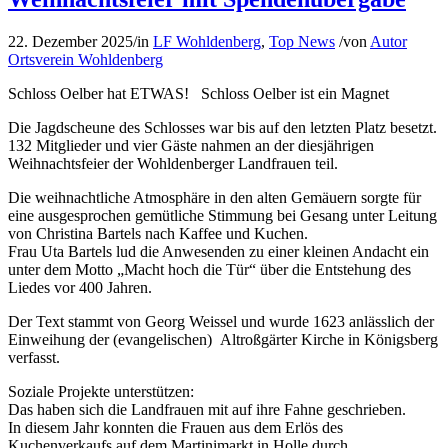
22. Dezember 2025
/
in
LF Wohldenberg
,
Top News
/
von
Autor
Ortsverein Wohldenberg
Schloss Oelber hat ETWAS! Schloss Oelber ist ein Magnet
Die Jagdscheune des Schlosses war bis auf den letzten Platz besetzt.
132 Mitglieder und vier Gäste nahmen an der diesjährigen
Weihnachtsfeier der Wohldenberger Landfrauen teil.
Die weihnachtliche Atmosphäre in den alten Gemäuern sorgte für
eine ausgesprochen gemütliche Stimmung bei Gesang unter Leitung
von Christina Bartels nach Kaffee und Kuchen.
Frau Uta Bartels lud die Anwesenden zu einer kleinen Andacht ein
unter dem Motto „Macht hoch die Tür“ über die Entstehung des
Liedes vor 400 Jahren.
Der Text stammt von Georg Weissel und wurde 1623 anlässlich der
Einweihung der (evangelischen) Altroßgärter Kirche in Königsberg
verfasst.
Soziale Projekte unterstützen:
Das haben sich die Landfrauen mit auf ihre Fahne geschrieben.
In diesem Jahr konnten die Frauen aus dem Erlös des
Kuchenverkaufs auf dem Martinimarkt in Holle durch