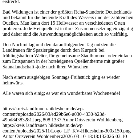
erstreckt.
Bad Wildungen ist einer der größten Reha-Standorte Deutschlands
und bekannt für die heilende Kraft des Wassers und der zahlreichen
Quellen. Man kann dort 15 Heilwasser an verschiedenen Orten
probieren. Jede Heilquelle ist in ihrer Zusammensetzung einzigartig
und daher sind die Anwendungsmöglichkeiten auch so vielfältig.
Den Nachmittag und den darauffolgenden Tag nutzten die
Landfrauen für Spaziergänge durch den Kurpark bei
frühlingshaftem Wetter, für gemeinsame Stadtbummel oder einfach
zum Entspannen in der hoteleigenen Quellentherme mit großer
Saunalandschaft -jede nach ihren Wünschen.
Nach einem ausgiebigen Sonntags-Frühstück ging es wieder
heimwärts.
Alle waren sich einig; es war ein wunderbares Wochenende!
https://kreis-landfrauen-hildesheim.de/wp-
content/uploads/2026/03/ed29b6e6-a030-4330-b23d-
49bd84383281.jpeg
808
1337
Autor Ortsverein Wohldenberg
https://kreis-landfrauen-hildesheim.de/wp-
content/uploads/2025/11/Logo_LF_KV-Hildesheim-300x150.png
Autor Ortsverein Wohldenberg
2026-03-10 18:18:13
2026-03-10