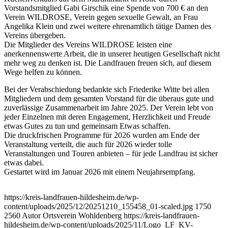
Vorstandsmitglied Gabi Girschik eine Spende von 700 € an den
Verein WILDROSE, Verein gegen sexuelle Gewalt, an Frau
Angelika Klein und zwei weitere ehrenamtlich tätige Damen des
Vereins übergeben.
Die Mitglieder des Vereins WILDROSE leisten eine
anerkennenswerte Arbeit, die in unserer heutigen Gesellschaft nicht
mehr weg zu denken ist. Die Landfrauen freuen sich, auf diesem
Wege helfen zu können.
Bei der Verabschiedung bedankte sich Friederike Witte bei allen
Mitgliedern und dem gesamten Vorstand für die überaus gute und
zuverlässige Zusammenarbeit im Jahre 2025. Der Verein lebt von
jeder Einzelnen mit deren Engagement, Herzlichkeit und Freude
etwas Gutes zu tun und gemeinsam Etwas schaffen.
Die druckfrischen Programme für 2026 wurden am Ende der
Veranstaltung verteilt, die auch für 2026 wieder tolle
Veranstaltungen und Touren anbieten – für jede Landfrau ist sicher
etwas dabei.
Gestartet wird im Januar 2026 mit einem Neujahrsempfang.
https://kreis-landfrauen-hildesheim.de/wp-
content/uploads/2025/12/20251210_155458_01-scaled.jpg
1750
2560
Autor Ortsverein Wohldenberg
https://kreis-landfrauen-
hildesheim.de/wp-content/uploads/2025/11/Logo_LF_KV-