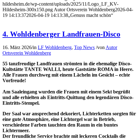
hildesheim.de/wp-content/uploads/2025/11/Logo_LF_KV-
Hildesheim-300x150.png
Autor Ortsverein Wohldenberg
2026-04-
19 14:13:37
2026-04-19 14:13:38
„Genuss macht schön“
4. Wohldenberger Landfrauen-Disco
16. März 2026
/
in
LF Wohldenberg
,
Top News
/
von
Autor
Ortsverein Wohldenberg
55 tanzfreudige Landfrauen strömten in die ehemalige Disco-
Kultstätte TANTE WALLI, heute Gaststätte ROMA in Heere.
Alle Frauen durchweg mit einem Lächeln im Gesicht – echte
Vorfreude!
Am Saaleingang wurden die Frauen mit einem Sekt begrüßt
und alle erhielten als Eintritts-Quittung den legendären Disco-
Eintritts-Stempel.
Der Saal war ansprechend dekoriert, Lichterketten sorgten für
eine gute Atmosphäre, eine Lichtorgel war in Betrieb,
verschiedene Farben tauchten den Raum in ein buntes
Lichtermeer.
Der freundliche Service brachte mit leckeren Cocktails die