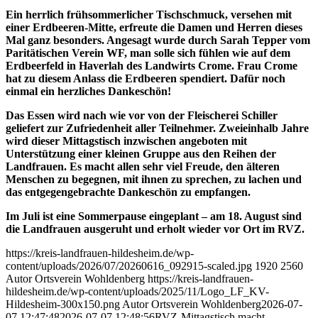
Ein herrlich frühsommerlicher Tischschmuck, versehen mit
einer Erdbeeren-Mitte, erfreute die Damen und Herren dieses
Mal ganz besonders. Angesagt wurde durch Sarah Tepper vom
Paritätischen Verein WF, man solle sich fühlen wie auf dem
Erdbeerfeld in Haverlah des Landwirts Crome. Frau Crome
hat zu diesem Anlass die Erdbeeren spendiert. Dafür noch
einmal ein herzliches Dankeschön!
Das Essen wird nach wie vor von der Fleischerei Schiller
geliefert zur Zufriedenheit aller Teilnehmer. Zweieinhalb Jahre
wird dieser Mittagstisch inzwischen angeboten mit
Unterstützung einer kleinen Gruppe aus den Reihen der
Landfrauen. Es macht allen sehr viel Freude, den älteren
Menschen zu begegnen, mit ihnen zu sprechen, zu lachen und
das entgegengebrachte Dankeschön zu empfangen.
Im Juli ist eine Sommerpause eingeplant – am 18. August sind
die Landfrauen ausgeruht und erholt wieder vor Ort im RVZ.
https://kreis-landfrauen-hildesheim.de/wp-
content/uploads/2026/07/20260616_092915-scaled.jpg
1920
2560
Autor Ortsverein Wohldenberg
https://kreis-landfrauen-
hildesheim.de/wp-content/uploads/2025/11/Logo_LF_KV-
Hildesheim-300x150.png
Autor Ortsverein Wohldenberg
2026-07-
07 12:47:48
2026-07-07 12:48:56
RVZ-Mittagstisch macht