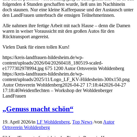
folgenden 4 Stunden geschaffen wurde, ließ uns im Nachhinein
doch staunen. Nur eine kleine Kaffeepause und der Austausch unter
den LandFrauen unterbrach die emsigen Teilnehmerinnen.
Alle nahmen ihre fertige Arbeit mit nach Hause – denn die Damen
waren in weiser Voraussicht mit den großen Autos für den
Rücktransport angereist.
Vielen Dank für einen tollen Kurs!
https://kreis-landfrauen-hildesheim.de/wp-
content/uploads/2026/04/20260418_180519-scaled-
e1777302978994.jpg
675
1200
Autor Ortsverein Wohldenberg
https://kreis-landfrauen-hildesheim.de/wp-
content/uploads/2025/11/Logo_LF_KV-Hildesheim-300x150.png
Autor Ortsverein Wohldenberg
2026-04-27 17:18:44
2026-04-27
17:18:46
Weidenflechten – Workshop der Wohldenberger
LandFrauen
„Genuss macht schön“
19. April 2026
/
in
LF Wohldenberg
,
Top News
/
von
Autor
Ortsverein Wohldenberg