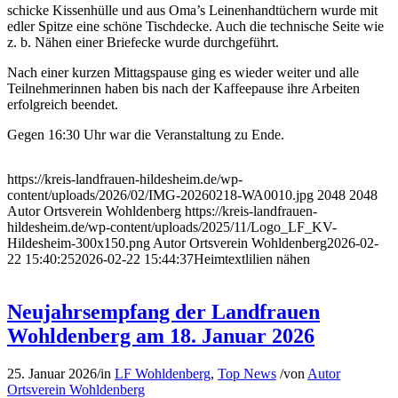
schicke Kissenhülle und aus Oma’s Leinenhandtüchern wurde mit
edler Spitze eine schöne Tischdecke. Auch die technische Seite wie
z. b. Nähen einer Briefecke wurde durchgeführt.
Nach einer kurzen Mittagspause ging es wieder weiter und alle
Teilnehmerinnen haben bis nach der Kaffeepause ihre Arbeiten
erfolgreich beendet.
Gegen 16:30 Uhr war die Veranstaltung zu Ende.
https://kreis-landfrauen-hildesheim.de/wp-
content/uploads/2026/02/IMG-20260218-WA0010.jpg
2048
2048
Autor Ortsverein Wohldenberg
https://kreis-landfrauen-
hildesheim.de/wp-content/uploads/2025/11/Logo_LF_KV-
Hildesheim-300x150.png
Autor Ortsverein Wohldenberg
2026-02-
22 15:40:25
2026-02-22 15:44:37
Heimtextlilien nähen
Neujahrsempfang der Landfrauen
Wohldenberg am 18. Januar 2026
25. Januar 2026
/
in
LF Wohldenberg
,
Top News
/
von
Autor
Ortsverein Wohldenberg