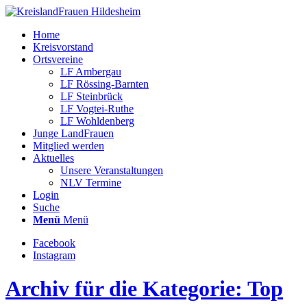
Home
Kreisvorstand
Ortsvereine
LF Ambergau
LF Rössing-Barnten
LF Steinbrück
LF Vogtei-Ruthe
LF Wohldenberg
Junge LandFrauen
Mitglied werden
Aktuelles
Unsere Veranstaltungen
NLV Termine
Login
Suche
Menü
Menü
Facebook
Instagram
Archiv für die Kategorie: Top