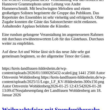
Hannover Grammophons unter Leitung von Andre
Hammerschmidt. Mit beschwingten Melodien und einem
großartigen Solisten begeisterte die Gruppe das Publikum. Das
Repertoire des Ensembles ist sehr vielseitig und erfolgreich. Ohne
Zugabe konnten die Gäste das Salonorchester nicht entlassen.
Anhaltender Applaus belohnte die Künstler.
Eine rundum gelungene Veranstaltung im angemessenen Rahmen
mit durchaus erwähnenswertem Lob für das Gästehaus. Durchaus
weiter zu empfehlen.
Auf diese Art und Weise lässt sich das neue Jahr sehr gut
gemeinsam beginnen, so der allgemeine Tenor der Gäste.
https://kreis-landfrauen-hildesheim.de/wp-
content/uploads/2026/01/1000265432-scaled.jpg
1441
2560
Autor
Ortsverein Wohldenberg
https://kreis-landfrauen-hildesheim.de/wp-
content/uploads/2025/11/Logo_LF_KV-Hildesheim-300x150.png
Autor Ortsverein Wohldenberg
2026-01-25 12:43:54
2026-01-28
13:09:47
Neujahrsempfang der Landfrauen Wohldenberg am 18.
Januar 2026
Weihnachtsfeier mit Spendenübergabe