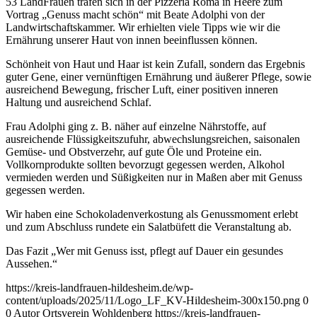
53 LandFrauen trafen sich in der Pizzeria Roma in Heere zum
Vortrag „Genuss macht schön“ mit Beate Adolphi von der
Landwirtschaftskammer. Wir erhielten viele Tipps wie wir die
Ernährung unserer Haut von innen beeinflussen können.
Schönheit von Haut und Haar ist kein Zufall, sondern das Ergebnis
guter Gene, einer vernünftigen Ernährung und äußerer Pflege, sowie
ausreichend Bewegung, frischer Luft, einer positiven inneren
Haltung und ausreichend Schlaf.
Frau Adolphi ging z. B. näher auf einzelne Nährstoffe, auf
ausreichende Flüssigkeitszufuhr, abwechslungsreichen, saisonalen
Gemüse- und Obstverzehr, auf gute Öle und Proteine ein.
Vollkornprodukte sollten bevorzugt gegessen werden, Alkohol
vermieden werden und Süßigkeiten nur in Maßen aber mit Genuss
gegessen werden.
Wir haben eine Schokoladenverkostung als Genussmoment erlebt
und zum Abschluss rundete ein Salatbüfett die Veranstaltung ab.
Das Fazit „Wer mit Genuss isst, pflegt auf Dauer ein gesundes
Aussehen.“
https://kreis-landfrauen-hildesheim.de/wp-
content/uploads/2025/11/Logo_LF_KV-Hildesheim-300x150.png
0
0
Autor Ortsverein Wohldenberg
https://kreis-landfrauen-