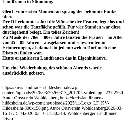
Landfrauen in Stimmung.
Gleich vom ersten Moment an sprang der bekannte Funke
über.
Der DJ erkannte sofort die Wünsche der Frauen, legte los und
schon war die Tanzfläche gefüllt. Für vier Stunden war diese
durchgehend belegt. Ein tolles Zeichen!
Zu Musik der 70er – 80er Jahre tanzten die Frauen – im Alter
von 45 – 85 Jahren – ausgelassen und schwärmten in
Erinnerungen, als damals in jedem zweiten Dorf noch eine
Disco zu finden war.
Heute organisieren Landfrauen das in Eigeninitiative.
Um eine Wiederholung des schönen Abends wurde
ausdrücklich gebeten.
https://kreis-landfrauen-hildesheim.de/wp-
content/uploads/2026/03/20260313_201705-scaled.jpg
2237
2560
Autor Ortsverein Wohldenberg
https://kreis-landfrauen-
hildesheim.de/wp-content/uploads/2025/11/Logo_LF_KV-
Hildesheim-300x150.png
Autor Ortsverein Wohldenberg
2026-03-
16 17:15:44
2026-03-16 17:30:31
4. Wohldenberger Landfrauen-
Disco