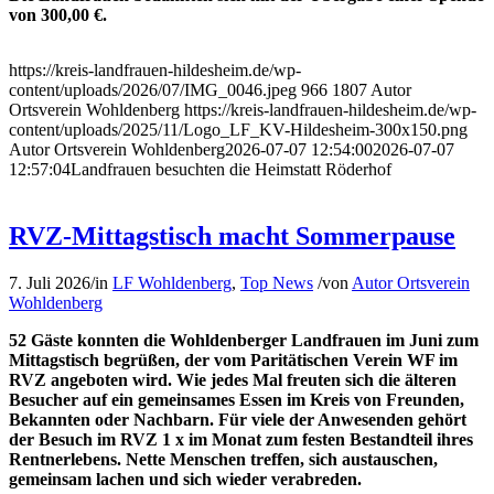
von 300,00 €.
https://kreis-landfrauen-hildesheim.de/wp-
content/uploads/2026/07/IMG_0046.jpeg
966
1807
Autor
Ortsverein Wohldenberg
https://kreis-landfrauen-hildesheim.de/wp-
content/uploads/2025/11/Logo_LF_KV-Hildesheim-300x150.png
Autor Ortsverein Wohldenberg
2026-07-07 12:54:00
2026-07-07
12:57:04
Landfrauen besuchten die Heimstatt Röderhof
RVZ-Mittagstisch macht Sommerpause
7. Juli 2026
/
in
LF Wohldenberg
,
Top News
/
von
Autor Ortsverein
Wohldenberg
52 Gäste konnten die Wohldenberger Landfrauen im Juni zum
Mittagstisch begrüßen, der vom Paritätischen Verein WF im
RVZ angeboten wird. Wie jedes Mal freuten sich die älteren
Besucher auf ein gemeinsames Essen im Kreis von Freunden,
Bekannten oder Nachbarn. Für viele der Anwesenden gehört
der Besuch im RVZ 1 x im Monat zum festen Bestandteil ihres
Rentnerlebens. Nette Menschen treffen, sich austauschen,
gemeinsam lachen und sich wieder verabreden.