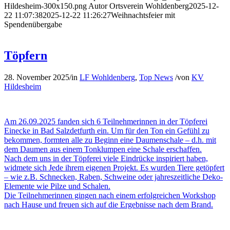
Hildesheim-300x150.png
Autor Ortsverein Wohldenberg
2025-12-
22 11:07:38
2025-12-22 11:26:27
Weihnachtsfeier mit
Spendenübergabe
Töpfern
28. November 2025
/
in
LF Wohldenberg
,
Top News
/
von
KV
Hildesheim
Am 26.09.2025 fanden sich 6 Teilnehmerinnen in der Töpferei
Einecke in Bad Salzdetfurth ein. Um für den Ton ein Gefühl zu
bekommen, formten alle zu Beginn eine Daumenschale – d.h. mit
dem Daumen aus einem Tonklumpen eine Schale erschaffen.
Nach dem uns in der Töpferei viele Eindrücke inspiriert haben,
widmete sich Jede ihrem eigenen Projekt. Es wurden Tiere getöpfert
– wie z.B. Schnecken, Raben, Schweine oder jahreszeitliche Deko-
Elemente wie Pilze und Schalen.
Die Teilnehmerinnen gingen nach einem erfolgreichen Workshop
nach Hause und freuen sich auf die Ergebnisse nach dem Brand.