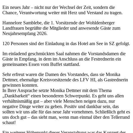
Ein neues Jahr – nicht nur der Wechsel der Zeit, sondern die
Chance, Verantwortung weiter mit Herz und Verstand zu tragen.
Hannelore Samblebe, die 1. Vorsitzende der Wohldenberger
Landfrauen begrüßte die Mitglieder und anwesende Gäste zum
Neujahrsempfang 2026.
120 Personen sind der Einladung in das Hotel am See in SZ gefolgt.
Im einladend geschmückten Saal nahmen die Vorstandsdamen die
Gäste in Empfang, in dem im Anschluss an die Festrednerin ein
gemeinsames Essen vom Buffet stattfand.
Sehr erfreut waren die Damen des Vorstandes, dass sie Monika
Dettmer, ehemalige Kreisvorsitzende des LFV HI, als Gastrednerin
gewinnen konnten.
In Ihrer Ansprache setzte Monika Dettmer mit dem Thema
„Dankbarkeit“ einen besonderen Schwerpunkt. Es geht uns allen
verhältnismäßig gut – aber viele Menschen neigen dazu, nur
negative Dinge weiter zu geben. Positiv und dankbar sein, das
sollten wir uns alle für das neue Jahr vornehmen. Schließlich geht es
uns doch gut – das sieht man, wenn man einmal über den Tellerrand
schaut!
Ein weiterer Höhepunkt dieser Veranstaltung war das Konzert der