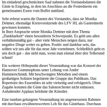
Im einladend geschmückten Saal nahmen die Vorstandsdamen die
Gäste in Empfang, in dem im Anschluss an die Festrednerin ein
gemeinsames Essen vom Buffet stattfand.
Sehr erfreut waren die Damen des Vorstandes, dass sie Monika
Dettmer, ehemalige Kreisvorsitzende des LFV HI, als Gastrednerin
gewinnen konnten.
In Ihrer Ansprache setzte Monika Dettmer mit dem Thema
„Dankbarkeit“ einen besonderen Schwerpunkt. Es geht uns allen
verhältnismäßig gut – aber viele Menschen neigen dazu, nur
negative Dinge weiter zu geben. Positiv und dankbar sein, das
sollten wir uns alle für das neue Jahr vornehmen. Schließlich geht es
uns doch gut – das sieht man, wenn man einmal über den Tellerrand
schaut!
Ein weiterer Höhepunkt dieser Veranstaltung war das Konzert der
Hannover Grammophons unter Leitung von Andre
Hammerschmidt. Mit beschwingten Melodien und einem
großartigen Solisten begeisterte die Gruppe das Publikum. Das
Repertoire des Ensembles ist sehr vielseitig und erfolgreich. Ohne
Zugabe konnten die Gäste das Salonorchester nicht entlassen.
Anhaltender Applaus belohnte die Künstler.
Eine rundum gelungene Veranstaltung im angemessenen Rahmen
mit durchaus erwähnenswertem Lob für das Gästehaus. Durchaus