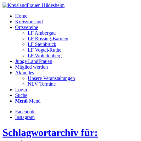
Home
Kreisvorstand
Ortsvereine
LF Ambergau
LF Rössing-Barnten
LF Steinbrück
LF Vogtei-Ruthe
LF Wohldenberg
Junge LandFrauen
Mitglied werden
Aktuelles
Unsere Veranstaltungen
NLV Termine
Login
Suche
Menü
Menü
Facebook
Instagram
Schlagwortarchiv für: