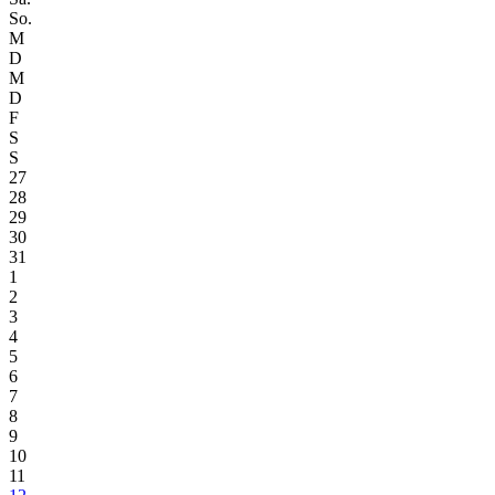
So.
M
D
M
D
F
S
S
27
28
29
30
31
1
2
3
4
5
6
7
8
9
10
11