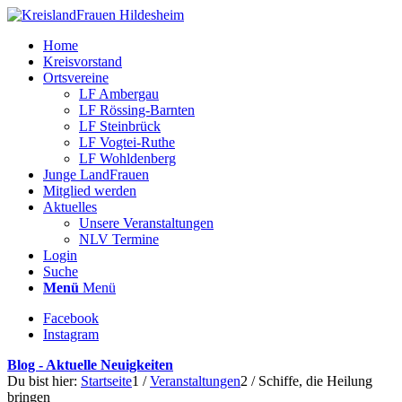
Home
Kreisvorstand
Ortsvereine
LF Ambergau
LF Rössing-Barnten
LF Steinbrück
LF Vogtei-Ruthe
LF Wohldenberg
Junge LandFrauen
Mitglied werden
Aktuelles
Unsere Veranstaltungen
NLV Termine
Login
Suche
Menü
Menü
Facebook
Instagram
Blog - Aktuelle Neuigkeiten
Du bist hier:
Startseite
1
/
Veranstaltungen
2
/
Schiffe, die Heilung
bringen