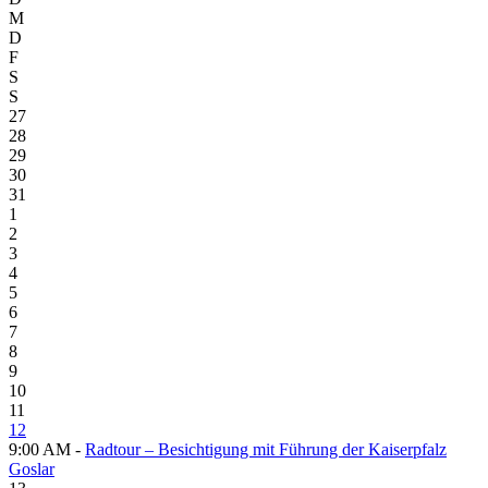
M
D
F
S
S
27
28
29
30
31
1
2
3
4
5
6
7
8
9
10
11
12
9:00 AM -
Radtour – Besichtigung mit Führung der Kaiserpfalz
Goslar