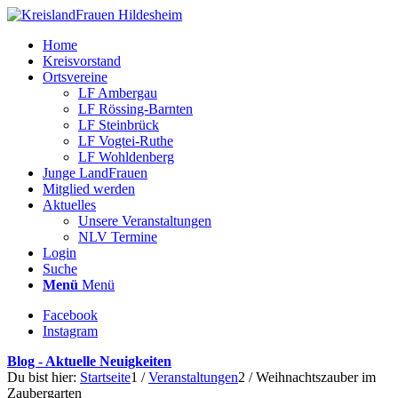
Home
Kreisvorstand
Ortsvereine
LF Ambergau
LF Rössing-Barnten
LF Steinbrück
LF Vogtei-Ruthe
LF Wohldenberg
Junge LandFrauen
Mitglied werden
Aktuelles
Unsere Veranstaltungen
NLV Termine
Login
Suche
Menü
Menü
Facebook
Instagram
Blog - Aktuelle Neuigkeiten
Du bist hier:
Startseite
1
/
Veranstaltungen
2
/
Weihnachtszauber im
Zaubergarten