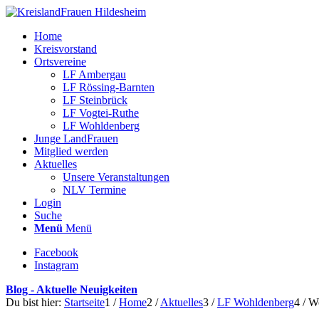
Home
Kreisvorstand
Ortsvereine
LF Ambergau
LF Rössing-Barnten
LF Steinbrück
LF Vogtei-Ruthe
LF Wohldenberg
Junge LandFrauen
Mitglied werden
Aktuelles
Unsere Veranstaltungen
NLV Termine
Login
Suche
Menü
Menü
Facebook
Instagram
Blog - Aktuelle Neuigkeiten
Du bist hier:
Startseite
1
/
Home
2
/
Aktuelles
3
/
LF Wohldenberg
4
/
Wo