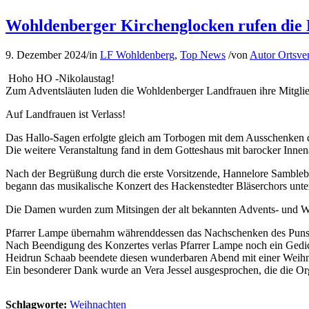
Wohldenberger Kirchenglocken rufen die
9. Dezember 2024
/
in
LF Wohldenberg
,
Top News
/
von
Autor Ortsve
Hoho HO -Nikolaustag!
Zum Adventsläuten luden die Wohldenberger Landfrauen ihre Mitglied
Auf Landfrauen ist Verlass!
Das Hallo-Sagen erfolgte gleich am Torbogen mit dem Ausschenken
Die weitere Veranstaltung fand in dem Gotteshaus mit barocker Innen
Nach der Begrüßung durch die erste Vorsitzende, Hannelore Samblebe
begann das musikalische Konzert des Hackenstedter Bläserchors unt
Die Damen wurden zum Mitsingen der alt bekannten Advents- und Wei
Pfarrer Lampe übernahm währenddessen das Nachschenken des Punsch
Nach Beendigung des Konzertes verlas Pfarrer Lampe noch ein Gedich
Heidrun Schaab beendete diesen wunderbaren Abend mit einer Weihna
Ein besonderer Dank wurde an Vera Jessel ausgesprochen, die die Or
Schlagworte:
Weihnachten