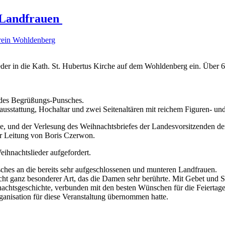
 Landfrauen
rein Wohldenberg
er in die Kath. St. Hubertus Kirche auf dem Wohldenberg ein. Über 60
 des Begrüßungs-Punsches.
ausstattung, Hochaltar und zwei Seitenaltären mit reichem Figuren- und
, und der Verlesung des Weihnachtsbriefes der Landesvorsitzenden de
er Leitung von Boris Czerwon.
hnachtslieder aufgefordert.
es an die bereits sehr aufgeschlossenen und munteren Landfrauen.
t ganz besonderer Art, das die Damen sehr berührte. Mit Gebet und S
chtsgeschichte, verbunden mit den besten Wünschen für die Feiertage
ganisation für diese Veranstaltung übernommen hatte.