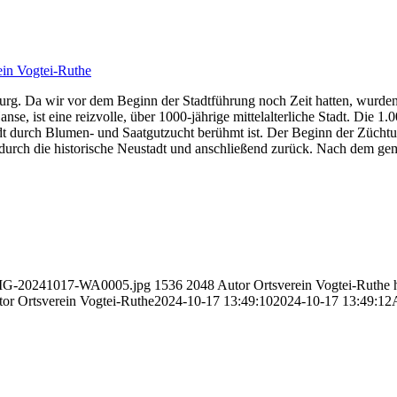
ein Vogtei-Ruthe
g. Da wir vor dem Beginn der Stadtführung noch Zeit hatten, wurden 
se, ist eine reizvolle, über 1000-jährige mittelalterliche Stadt. Die 1
dt durch Blumen- und Saatgutzucht berühmt ist. Der Beginn der Züchtun
urch die historische Neustadt und anschließend zurück. Nach dem gem
0/IMG-20241017-WA0005.jpg
1536
2048
Autor Ortsverein Vogtei-Ruthe
or Ortsverein Vogtei-Ruthe
2024-10-17 13:49:10
2024-10-17 13:49:12