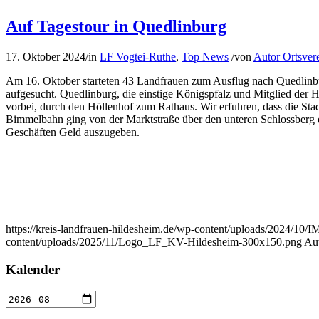
Auf Tagestour in Quedlinburg
17. Oktober 2024
/
in
LF Vogtei-Ruthe
,
Top News
/
von
Autor Ortsver
Am 16. Oktober starteten 43 Landfrauen zum Ausflug nach Quedlinbur
aufgesucht. Quedlinburg, die einstige Königspfalz und Mitglied der Han
vorbei, durch den Höllenhof zum Rathaus. Wir erfuhren, dass die Sta
Bimmelbahn ging von der Marktstraße über den unteren Schlossberg d
Geschäften Geld auszugeben.
https://kreis-landfrauen-hildesheim.de/wp-content/uploads/2024/1
content/uploads/2025/11/Logo_LF_KV-Hildesheim-300x150.png
Aut
Kalender