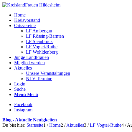
Home
Kreisvorstand
Ortsvereine
LF Ambergau
LF Rössing-Barnten
LF Steinbrück
LF Vogtei-Ruthe
LF Wohldenberg
Junge LandFrauen
Mitglied werden
Aktuelles
Unsere Veranstaltungen
NLV Termine
Login
Suche
Menü
Menü
Facebook
Instagram
Blog - Aktuelle Neuigkeiten
Du bist hier:
Startseite
1
/
Home
2
/
Aktuelles
3
/
LF Vogtei-Ruthe
4
/
Au